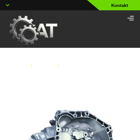
Kontakt
Home
/
Services
/
Manuelles Schaltgetriebe OPEL
M32