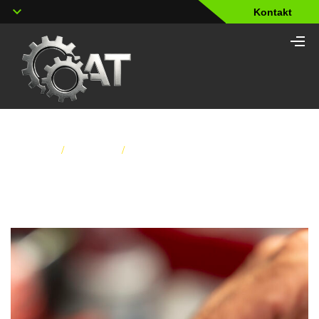
Kontakt
Home
/
Services
/
6-Gang-Automatikgetriebe ZF 6HP