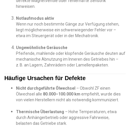
defekte Magnetventile oder fehlerhafte Sensorik
hinweisen.
Notlaufmodus aktiv
Wenn nur noch bestimmte Gänge zur Verfügung stehen,
liegt möglicherweise ein schwerwiegender Fehler vor –
etwa im Steuergerät oder in der Mechatronik.
Ungewöhnliche Geräusche
Pfeifende, mahlende oder klopfende Geräusche deuten auf
mechanische Abnutzung im Inneren des Getriebes hin –
z. B. an Lagern, Zahnrädern oder Lamellenpaketen.
Häufige Ursachen für Defekte
Nicht durchgeführte Ölwechsel
– Obwohl ZF einen
Ölwechsel alle
80.000–100.000 km
empfiehlt, wurde dies
von vielen Herstellern nicht als notwendig kommuniziert.
Thermische Überlastung
– Hohe Temperaturen, etwa
durch Anhängerbetrieb oder aggressive Fahrweise,
belasten das Getriebe stark.